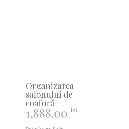
Organizarea
salonului de
coafură
1,888.00
lei
Durată curs 8 zile