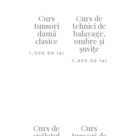
Curs
Curs de
tunsori
tehnici de
damă
balayage,
clasice
ombre și
șuvițe
1,500.00
lei
1,450.00
lei
Curs de
Curs
spălatul
tunsori de