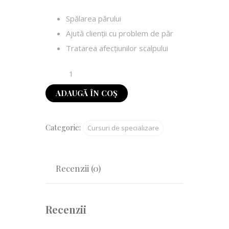
Spălarea părului
Ajută clienții cu problem de păr
Tratarea afecțiunilor scalpului
ADAUGĂ ÎN COȘ
Categorie:
Cursuri de specializare
Recenzii (0)
Recenzii