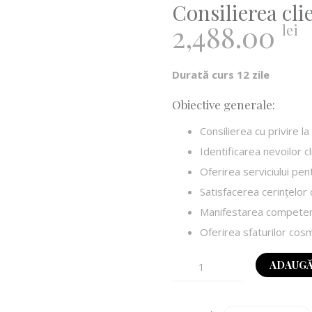
Consilierea cli
2,488.00
lei
Durată curs 12 zile
Obiective generale:
Consilierea cu privire la
Identificarea nevoilor cl
Oferirea serviciului pent
Satisfacerea cerinţelor c
Manifestarea competenţ
Oferirea sfaturilor co
ADAUGĂ