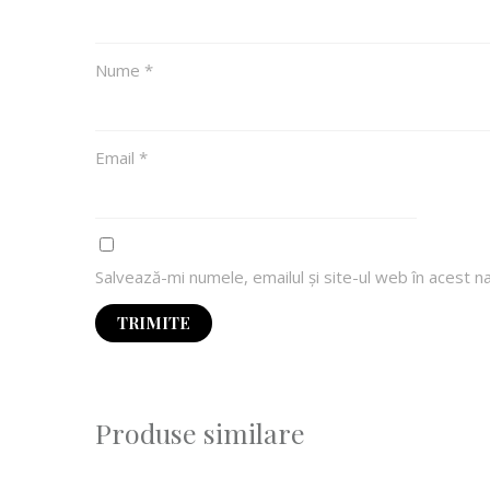
Nume
*
Email
*
Salvează-mi numele, emailul și site-ul web în acest 
Produse similare