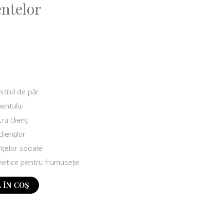
entelor
 stilul de păr
ientului
ru clienți
lienţilor
elor sociale
smetice pentru frumusețe
 ÎN COȘ