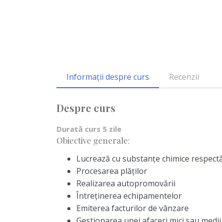
Informații despre curs
Recenzii
Despre curs
Durată curs 5 zile
Obiective generale:
Lucrează cu substanţe chimice respect
Procesarea plăților
Realizarea autopromovării
Întreţinerea echipamentelor
Emiterea facturilor de vânzare
Gestionarea unei afaceri mici sau medii