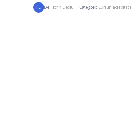
FD
De
Florin Dediu
Categorii:
Cursuri acreditat