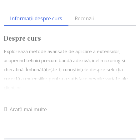
Informații despre curs
Recenzii
Despre curs
Explorează metode avansate de aplicare a extensiilor,
acoperind tehnici precum bandă adezivă, inel microring și
cheratină. Îmbunătățește-ți cunoștințele despre selecția
corectă a extensiilor pentru a satisface nevoile variate ale
clienților.
Trainerul Gabriela Stoian, cu experiență în domeniu, te va
Arată mai multe
ghida și-ți va împărtăși secretele succesului în domeniul
extensiilor de păr cu: