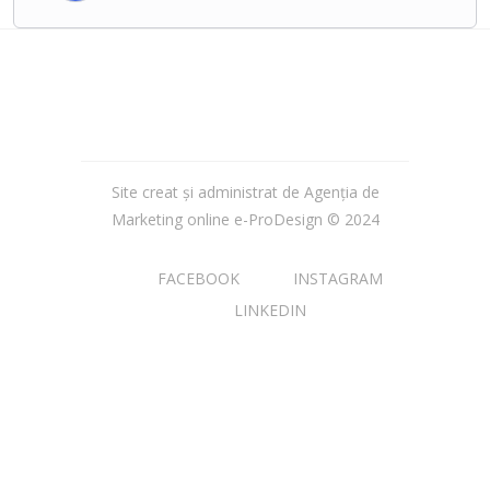
așteaptă!
Durată curs: 2 zile
Site creat și administrat de Agenția de
Marketing online
e-ProDesign
© 2024
FACEBOOK
INSTAGRAM
LINKEDIN