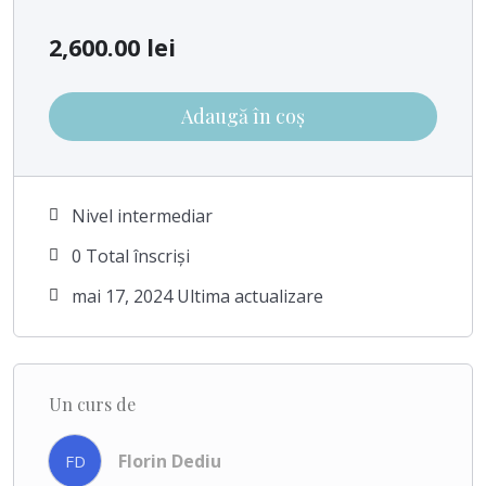
Bandă adezivă: O metodă rapidă și ușor de aplicat, banda
adezivă oferă un look natural și o purtare confortabilă. Cu
2,600.00
lei
rezistență ridicată, aceasta este alegerea ideală pentru un
boost instant al lungimii și volumului.
Adaugă în coș
Inel microring: Tehnologia inelului microring oferă o aplicare
non-invazivă și un aspect extrem de natural. Fără utilizarea
Nivel intermediar
cleștelui sau a substanțelor chimice, această tehnică este
0 Total înscriși
blândă, dar oferă rezultate durabile și elegante.
mai 17, 2024 Ultima actualizare
Cheratină: Recunoscută pentru durabilitatea sa, cheratina se
topește ușor pentru a se integra perfect cu părul natural.
Această metodă oferă un look fluent și natural, permițând
Un curs de
coafarea fără restricții.
Florin Dediu
FD
Înscrie-te astăzi și devino artistul pe care lumea frumuseții îl