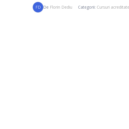
FD
De
Florin Dediu
Categorii:
Cursuri acreditat