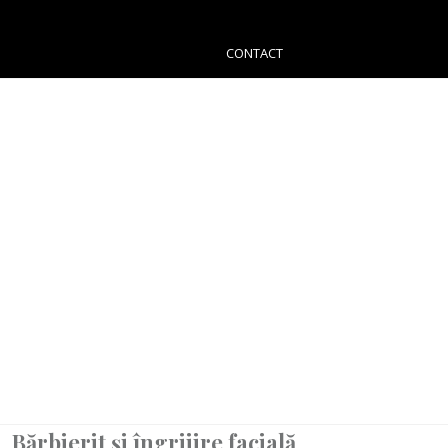
CONTACT
Bărbierit și îngrijire facială